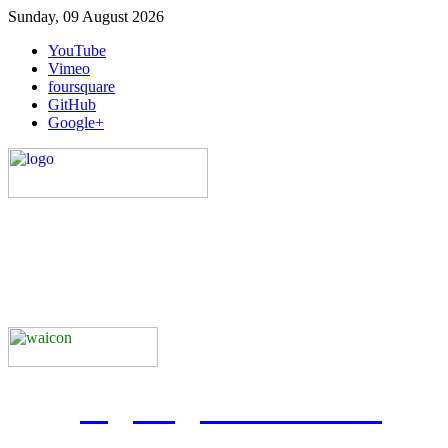
Sunday, 09 August 2026
YouTube
Vimeo
foursquare
GitHub
Google+
Jl. Kemang Sari 1 No.55 Jatibening Baru - Pondok Gede
Admin : 0877-8080-4682
0811-966-619, 0851-0096-
IG :
regarageklasikretro