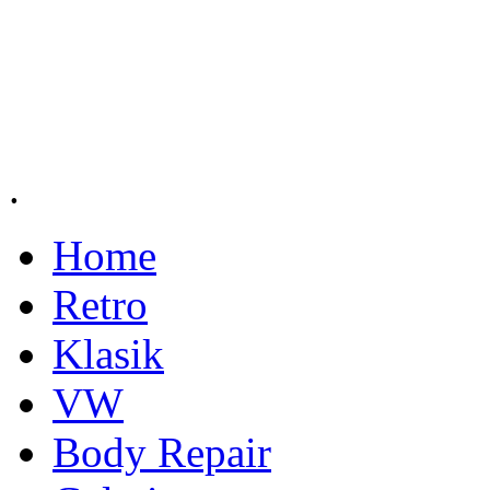
RE-GARAGE
KLASIK RETRO RESTO
since 1982
.
Home
Retro
Klasik
VW
Body Repair